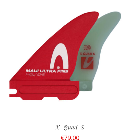
prix :
€79.00
à
€99.00
X-Quad-S
€
79.00