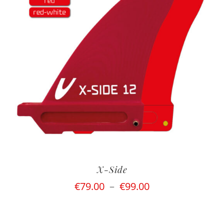
X-Side
Plage
€
79.00
–
€
99.00
de