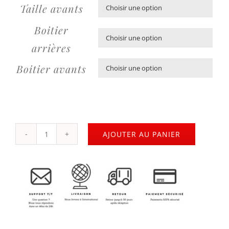
Taille avants

Boitier

arrières
Boitier avants

AJOUTER AU PANIER
quantité
de
Pack
Quad