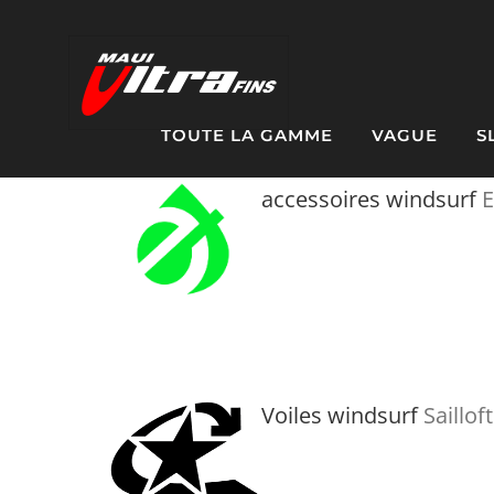
Passer
au
contenu
TOUTE LA GAMME
VAGUE
S
accessoires windsurf
E
Voiles windsurf
Saillof